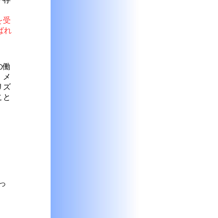
を受
呼ばれ
の働
、メ
リズ
こと
っ