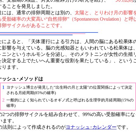
することを発見しました。
性には、通常の排卵周期とは別の、
太陽と、とりわけ月の影響
受胎確率の大変高い“自然排卵”（Spontaneous Ovulation）と
排卵サイクルがあることです。
士によると、「天体運行による引力は、人間の脳にある松果体
に影響を与えている。脳の光感知器ともいわれている松果体は
トニンというホルモンを分泌し、そのメラトニンが女性の生殖
を決定する上でたいへん重要な役割を果たしている」、という
なります。
ナッシュ･メソッドは
1
ヨナッシュ博士が発見した“出生時の月と太陽”の位置関係によって決定
される月経周期(85%の確率)
2
一般的によく知られているオギノ式と呼ばれる生理学的月経周期(15%の
確率)
の2つの排卵サイクルを組み合わせて、99%の高い受胎確率にな
います。
の法則によって作成されるのが
ヨナッシュ･カレンダー
です。