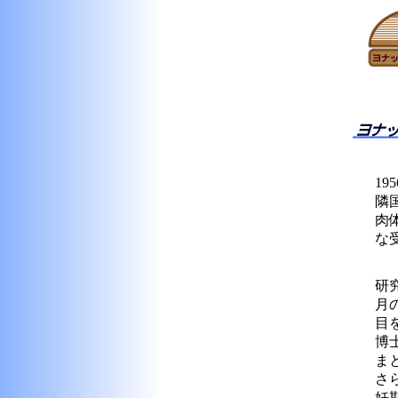
1
隣
肉
な
研
月
目
博
ま
さ
妊