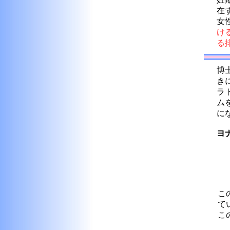
在
女
ける
る
博
き
ラ
ム
に
ヨ
こ
て
こ