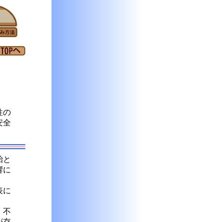
性の
安全
胎と
響に
表に
、不
が存