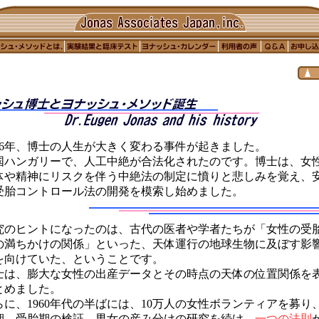
956年、博士の人生が大きく変わる事件が起きました。
国ハンガリーで、人工中絶が合法化されたのです。博士は、女
体や精神にリスクを伴う中絶法の制定に憤りと悲しみを覚え、
受胎コントロール法の開発を模索し始めました。
究のヒントになったのは、古代の医者や学者たちが「女性の受
の満ちかけの関係」といった、天体運行の地球生物に及ぼす影
を向けていた、ということです。
士は、膨大な女性の出産データとその時点の天体の位置関係を
とめました。
らに、1960年代の半ばには、10万人の女性ボランティアを募り
期、受胎期の検証、男女の産み分けの研究を続け、
一つの法則