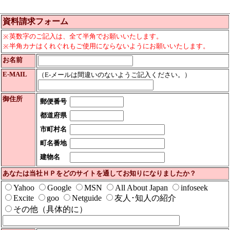
資料請求フォーム
英数字のご記入は、全て半角でお願いいたします。
※
半角カナはくれぐれもご使用にならないようにお願いいたします。
※
お名前
E-MAIL
（E-メールは間違いのないようご記入ください。）
御住所
郵便番号
都道府県
市町村名
町名番地
建物名
あなたは当社ＨＰをどのサイトを通してお知りになりましたか？
Yahoo
Google
MSN
All About Japan
infoseek
Excite
goo
Netguide
友人･知人の紹介
その他（具体的に）