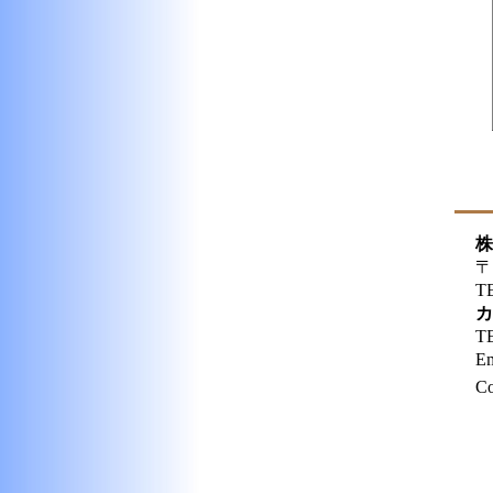
株
〒
T
カ
T
E
Co